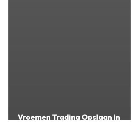
Subtotaal:
€
0,00
BEKIJK
WINKELWAGEN
AFREKENEN
Vroemen Trading
Opslaan in
Landgraaf