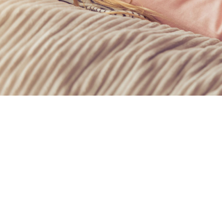
Subtotaal:
€
0,00
BEKIJK
WINKELWAGEN
AFREKENEN
Merkdealer worden?
Biedt uw klanten een uitgebreid aanbod, en
breidt uw collectie uit met het beste uit onze
assortiment!
Neem contact op