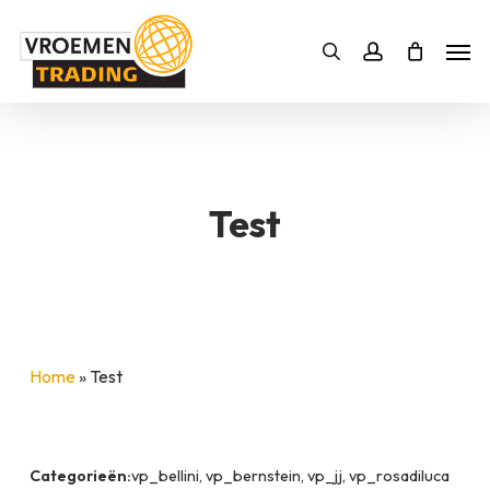
Skip
Men
to
Bestelling
Zoeken
account
SLUITEN
main
BESTELLING AANVULLEN
content
Test
Home
»
Test
Categorieën:
vp_bellini, vp_bernstein, vp_jj, vp_rosadiluca