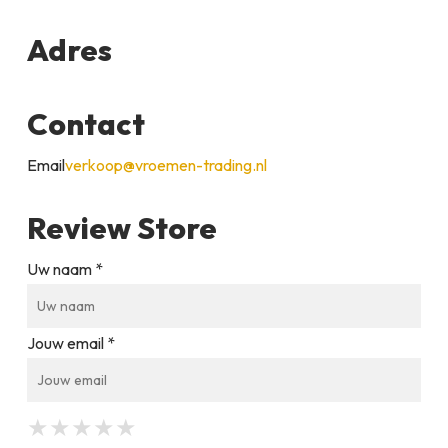
Adres
Contact
Email
verkoop@vroemen-trading.nl
Review Store
Uw naam *
Jouw email *
★
★
★
★
★
★
★
★
★
★
★
★
★
★
★