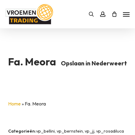
Skip
Men
to
Bestelling
Zoeken
account
SLUITEN
main
BESTELLING AANVULLEN
content
Fa. Meora
Opslaan in Nederweert
Home
»
Fa. Meora
Categorieën:
vp_bellini, vp_bernstein, vp_jj, vp_rosadiluca