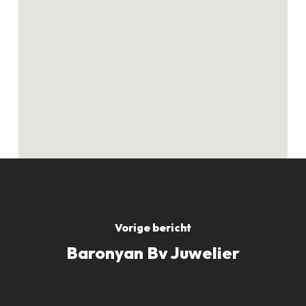
Geen producten in
de winkelwagen.
GO TO SHOP
Vorige bericht
Baronyan Bv Juwelier