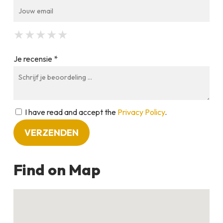
★
★
★
★
★
★
★
★
★
★
★
★
★
★
★
Je recensie *
I have read and accept the
Privacy Policy
.
Find on Map