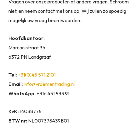
Vragen over onze producten of andere vragen. Schroom
niet, en neem contact met ons op. Wij zullen zo spoedig
mogelijk uw vraag beantwoorden.
Hoofdkantoor:
Marconistraat 36
6372 PN Landgraaf
Tel:
+31(0)45 571 2101
Email:
info@vroementrading.nl
WhatsApp:
+316 451 533 91
KvK:
14038775
BTW nr:
NL007378439B01