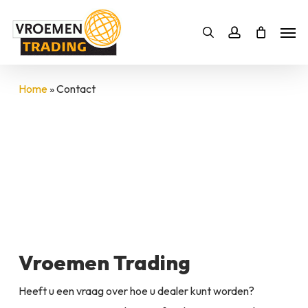
Skip
Men
to
Bestelling
Zoeken
account
SLUITEN
main
BESTELLING AANVULLEN
content
Home
»
Contact
Vroemen Trading
Heeft u een vraag over hoe u dealer kunt worden?