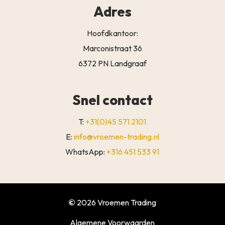
Adres
Hoofdkantoor:
Marconistraat 36
6372 PN Landgraaf
Snel contact
T:
+31(0)45 571 2101
E:
info@vroemen-trading.nl
WhatsApp:
+316 451 533 91
Subtotaal:
€
0,00
©
2026
Vroemen Trading
BEKIJK
Algemene Voorwaarden