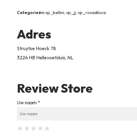
Categorieën:
vp_bellini, vp_jj, vp_rosadiluca
Adres
Struytse Hoeck 78
3224 HB Hellevoetsluis, NL
Review Store
Uw naam *
★
★
★
★
★
★
★
★
★
★
★
★
★
★
★