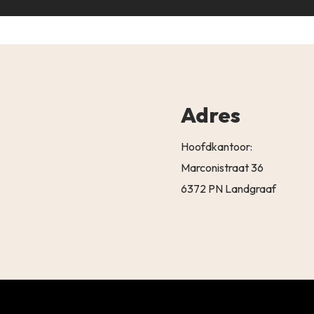
Adres
Hoofdkantoor:
Marconistraat 36
6372 PN Landgraaf
Subtotaal:
BEKIJK 