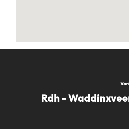
Vor
Rdh - Waddinxveen