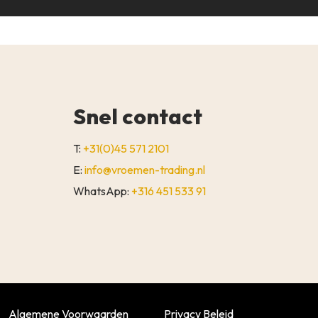
Snel contact
T:
+31(0)45 571 2101
E:
info@vroemen-trading.nl
WhatsApp:
+316 451 533 91
€
0,00
WINKELWAGEN
AFREKENEN
Algemene Voorwaarden
Privacy Beleid