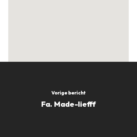
Geen producten in
de winkelwagen.
GO TO SHOP
Vorige bericht
Fa. Made-liefff