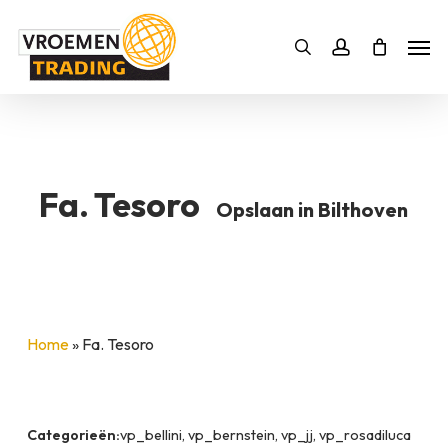
Skip
Men
to
Bestelling
Zoeken
account
SLUITEN
main
BESTELLING AANVULLEN
content
Fa. Tesoro
Opslaan in Bilthoven
Home
»
Fa. Tesoro
Categorieën:
vp_bellini, vp_bernstein, vp_jj, vp_rosadiluca