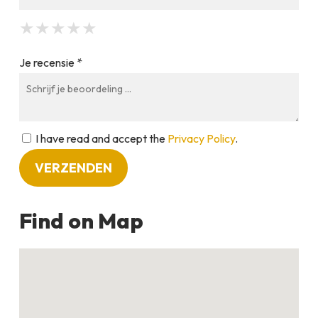
★
★
★
★
★
★
★
★
★
★
★
★
★
★
★
Je recensie *
I have read and accept the
Privacy Policy
.
Find on Map