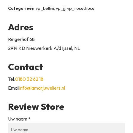
Categorieën:
vp_bellini, vp_jj, vp_rosadiluca
Adres
Reigerhof 68
2914 KD Nieuwerkerk A/d Ijssel, NL
Contact
Tel.
0180 32 62 18
Email
info@lamarjuweliers.nl
Review Store
Uw naam *