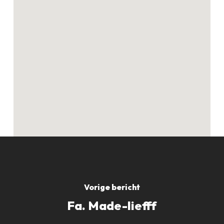
Geen producten in
de winkelwagen.
GO TO SHOP
Vorige bericht
Fa. Made-liefff