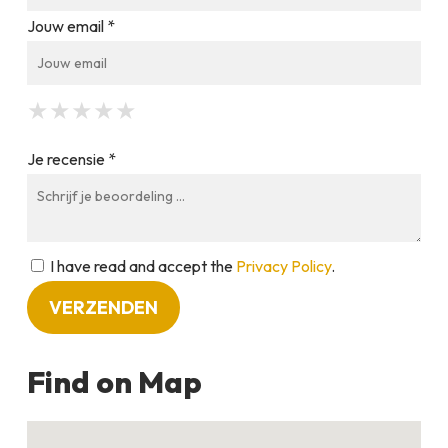
Jouw email *
★
★
★
★
★
★
★
★
★
★
★
★
★
★
★
Je recensie *
I have read and accept the
Privacy Policy
.
Find on Map