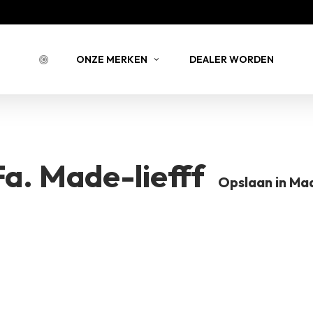
Bestell
ONZE MERKEN
DEALER WORDEN
BESTELLING 
Fa. Made-liefff
BERNSTEIN
JOY JULIA
B
Opslaan in Ma