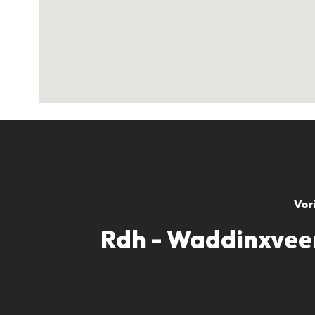
Vor
Rdh - Waddinxveen