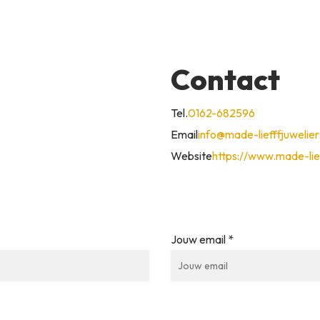
Contact
Tel.
0162-682596
Email
info@made-liefffjuwelier.
Website
https://www.made-lief
Jouw email *