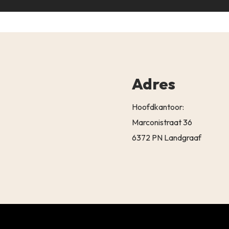
Adres
Hoofdkantoor:
Marconistraat 36
6372 PN Landgraaf
Subtotaal:
BEKIJK 