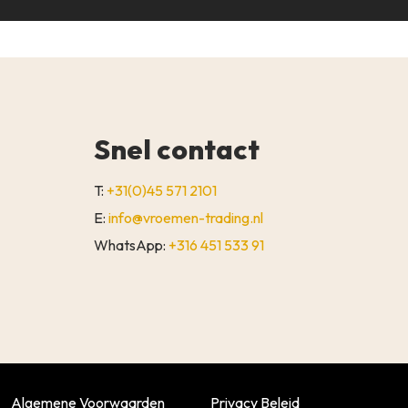
Snel contact
T:
+31(0)45 571 2101
E:
info@vroemen-trading.nl
WhatsApp:
+316 451 533 91
€
0,00
WINKELWAGEN
AFREKENEN
Algemene Voorwaarden
Privacy Beleid