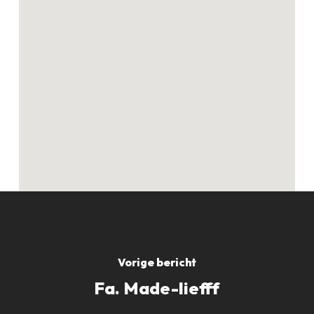
Geen producten in
de winkelwagen.
GO TO SHOP
Vorige bericht
Fa. Made-liefff