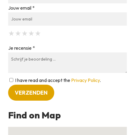
Jouw email *
★
★
★
★
★
★
★
★
★
★
★
★
★
★
★
Je recensie *
I have read and accept the
Privacy Policy
.
Find on Map