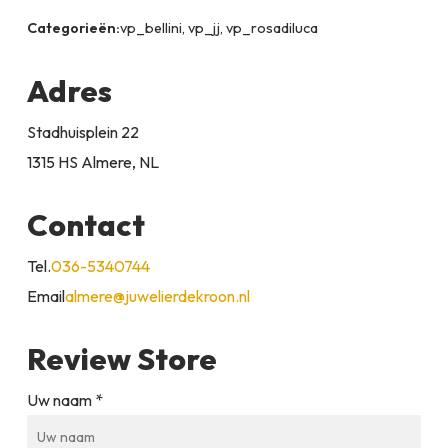
Categorieën:
vp_bellini, vp_jj, vp_rosadiluca
Adres
Stadhuisplein 22
1315 HS Almere, NL
Contact
Tel.
036-5340744
Email
almere@juwelierdekroon.nl
Review Store
Uw naam *