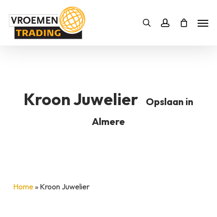
Skip
Men
to
Bestelling
Zoeken
account
SLUITEN
main
BESTELLING AANVULLEN
content
Kroon Juwelier
Opslaan in
Almere
Home
»
Kroon Juwelier