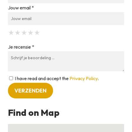
Jouw email *
★
★
★
★
★
★
★
★
★
★
★
★
★
★
★
Je recensie *
I have read and accept the
Privacy Policy
.
Find on Map