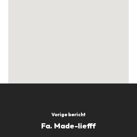
Geen producten in
de winkelwagen.
GO TO SHOP
Vorige bericht
Fa. Made-liefff