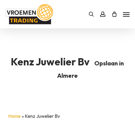
Skip
Men
to
Bestelling
Zoeken
account
SLUITEN
main
BESTELLING AANVULLEN
content
Kenz Juwelier Bv
Opslaan in
Almere
Home
»
Kenz Juwelier Bv