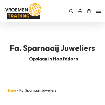
Skip
Men
to
Bestelling
Zoeken
account
SLUITEN
main
BESTELLING AANVULLEN
content
Fa. Sparnaaij Juweliers
Opslaan in Hoofddorp
Home
»
Fa. Sparnaaij Juweliers