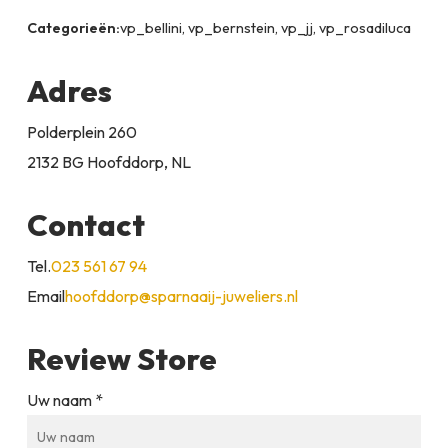
Categorieën:
vp_bellini, vp_bernstein, vp_jj, vp_rosadiluca
Adres
Polderplein 260
2132 BG Hoofddorp, NL
Contact
Tel.
023 561 67 94
Email
hoofddorp@sparnaaij-juweliers.nl
Review Store
Uw naam *