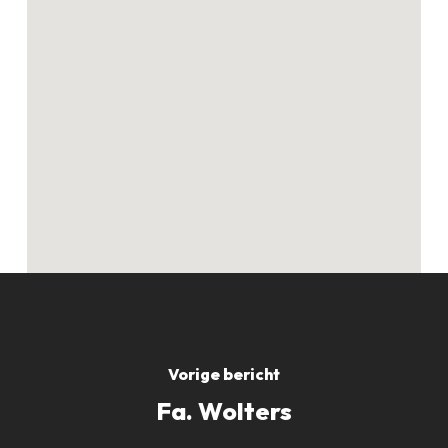
Geen producten in
de winkelwagen.
GO TO SHOP
Vorige bericht
Fa. Wolters