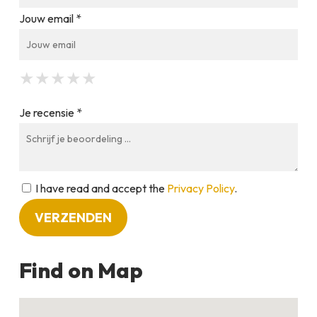
Jouw email *
★
★
★
★
★
★
★
★
★
★
★
★
★
★
★
Je recensie *
I have read and accept the
Privacy Policy
.
Find on Map