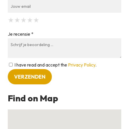
★
★
★
★
★
★
★
★
★
★
★
★
★
★
★
Je recensie *
I have read and accept the
Privacy Policy
.
Find on Map