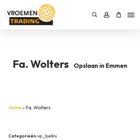
Skip
Men
to
Bestelling
Zoeken
account
SLUITEN
main
BESTELLING AANVULLEN
content
Fa. Wolters
Opslaan in Emmen
Home
»
Fa. Wolters
Categorieën:
vp_bellini