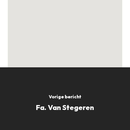
Geen producten in
de winkelwagen.
GO TO SHOP
Vorige bericht
Fa. Van Stegeren