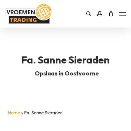
Skip
Men
to
Bestelling
Zoeken
account
SLUITEN
main
BESTELLING AANVULLEN
content
Fa. Sanne Sieraden
Opslaan in Oostvoorne
Home
»
Fa. Sanne Sieraden