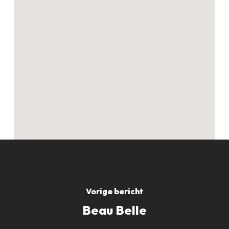
Geen producten in
de winkelwagen.
GO TO SHOP
Vorige bericht
Beau Belle