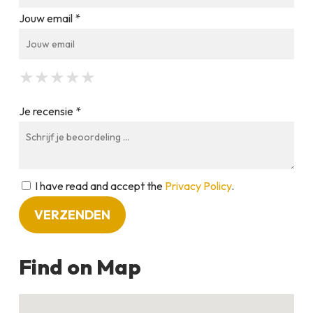
Jouw email *
★
★
★
★
★
★
★
★
★
★
★
★
★
★
★
Je recensie *
I have read and accept the
Privacy Policy
.
Find on Map