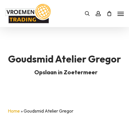
Skip
Men
to
Bestelling
Zoeken
account
SLUITEN
main
BESTELLING AANVULLEN
content
Goudsmid Atelier Gregor
Opslaan in Zoetermeer
Home
»
Goudsmid Atelier Gregor