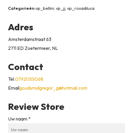
Categorieën:
vp_bellini, vp_jj, vp_rosadiluca
Adres
Amsterdamstraat 63
2711 ED Zoetermeer, NL
Contact
Tel.
0792055068
Email
goudsmidgregor_g@hotmail.com
Review Store
Uw naam *