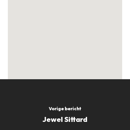
Geen producten in
de winkelwagen.
GO TO SHOP
Vorige bericht
Jewel Sittard