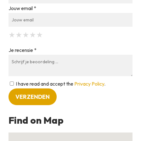
Jouw email *
★
★
★
★
★
★
★
★
★
★
★
★
★
★
★
Je recensie *
I have read and accept the
Privacy Policy
.
Find on Map