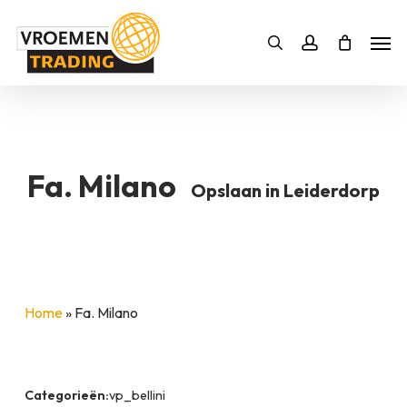
Skip
Men
to
Bestelling
Zoeken
account
SLUITEN
main
BESTELLING AANVULLEN
content
Fa. Milano
Opslaan in Leiderdorp
Home
»
Fa. Milano
Categorieën:
vp_bellini