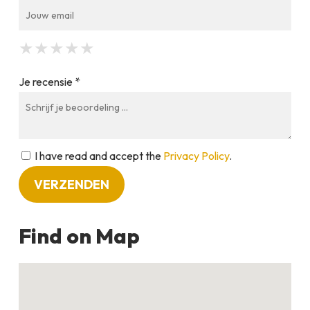
★
★
★
★
★
★
★
★
★
★
★
★
★
★
★
Je recensie *
I have read and accept the
Privacy Policy
.
Find on Map