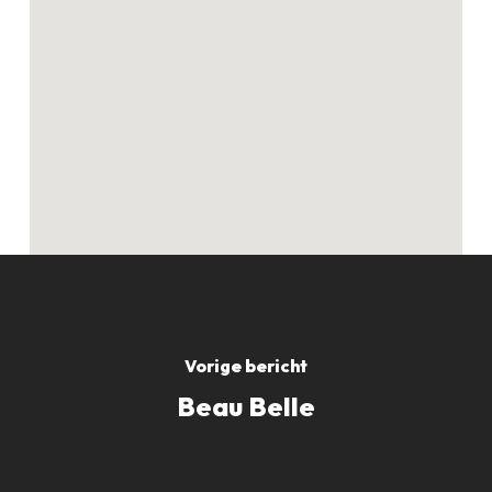
Geen producten in
de winkelwagen.
GO TO SHOP
Vorige bericht
Beau Belle