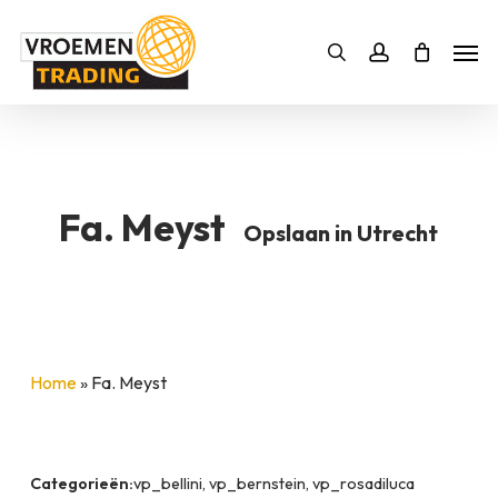
Skip
Men
to
Bestelling
Zoeken
account
SLUITEN
main
BESTELLING AANVULLEN
content
Fa. Meyst
Opslaan in Utrecht
Home
»
Fa. Meyst
Categorieën:
vp_bellini, vp_bernstein, vp_rosadiluca