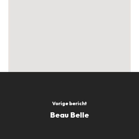
Geen producten in
de winkelwagen.
GO TO SHOP
Vorige bericht
Beau Belle