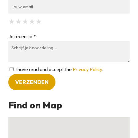
★
★
★
★
★
★
★
★
★
★
★
★
★
★
★
Je recensie *
I have read and accept the
Privacy Policy
.
Find on Map