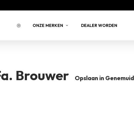
Bestell
ONZE MERKEN
DEALER WORDEN
BESTELLING 
NSTEIN
JOY JULIA
BELLIN
Fa. Brouwer
Opslaan in Genemui