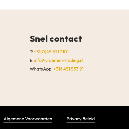
Snel contact
T:
+31(0)45 571 2101
E:
info@vroemen-trading.nl
WhatsApp:
+316 451 533 91
€
0,00
WINKELWAGEN
AFREKENEN
Algemene Voorwaarden
Privacy Beleid