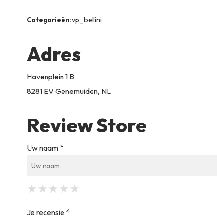
Categorieën:
vp_bellini
Adres
Havenplein 1 B
8281 EV Genemuiden, NL
Review Store
Uw naam *
★
★
★
★
★
★
★
★
★
★
★
★
★
★
★
Je recensie *