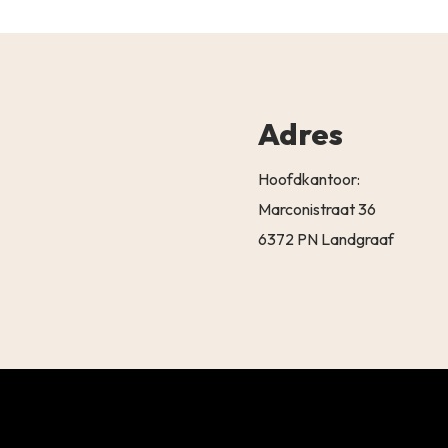
Adres
Hoofdkantoor:
Marconistraat 36
6372 PN Landgraaf
Subtotaal:
BEKIJK 