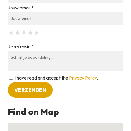
Jouw email *
★
★
★
★
★
★
★
★
★
★
★
★
★
★
★
Je recensie *
I have read and accept the
Privacy Policy
.
Find on Map