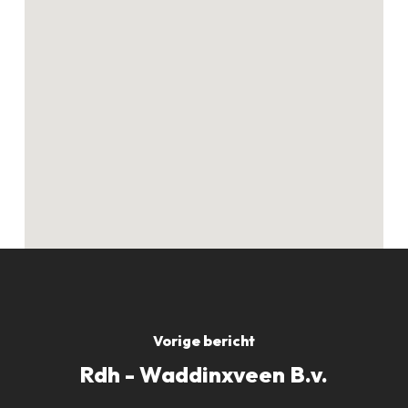
Geen producten in
de winkelwagen.
GO TO SHOP
Vorige bericht
Rdh - Waddinxveen B.v.