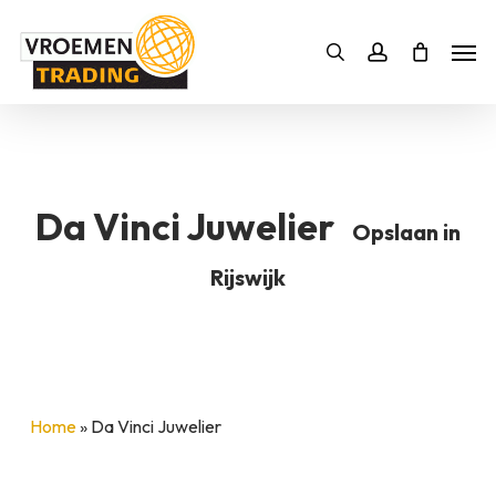
Skip
Men
to
Bestelling
Zoeken
account
SLUITEN
main
BESTELLING AANVULLEN
content
Da Vinci Juwelier
Opslaan in
Rijswijk
Home
»
Da Vinci Juwelier