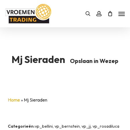
Skip
Men
to
Bestelling
Zoeken
account
SLUITEN
main
BESTELLING AANVULLEN
content
Mj Sieraden
Opslaan in Wezep
Home
»
Mj Sieraden
Categorieën:
vp_bellini, vp_bernstein, vp_jj, vp_rosadiluca