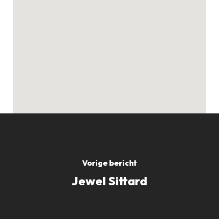
Geen producten in
de winkelwagen.
GO TO SHOP
Vorige bericht
Jewel Sittard