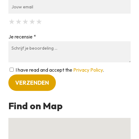
★
★
★
★
★
★
★
★
★
★
★
★
★
★
★
Je recensie *
I have read and accept the
Privacy Policy
.
Find on Map