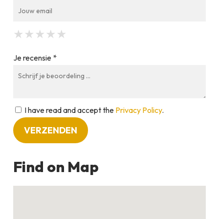
★
★
★
★
★
★
★
★
★
★
★
★
★
★
★
Je recensie *
I have read and accept the
Privacy Policy
.
Find on Map