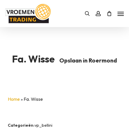
Skip
Men
to
Bestelling
Zoeken
account
SLUITEN
main
content
Fa. Wisse
Opslaan in Roermond
Home
»
Fa. Wisse
Categorieën:
vp_bellini