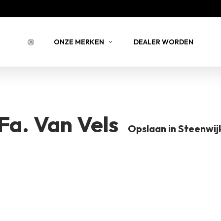
Bestell
ONZE MERKEN
DEALER WORDEN
BESTELLING 
Fa. Van Vels
BERNSTEIN
JOY JULIA
B
Opslaan in Steenwij