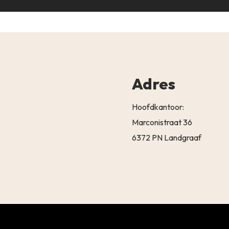
Adres
Hoofdkantoor:
Marconistraat 36
6372 PN Landgraaf
Subtotaal:
BEKIJK 