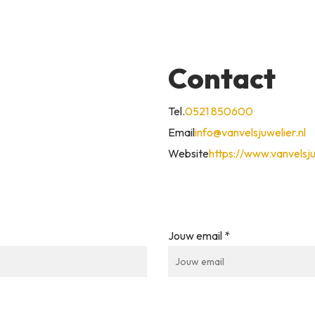
Contact
Tel.
0521 850600
Email
info@vanvelsjuwelier.nl
Website
https://www.vanvelsju
Jouw email *