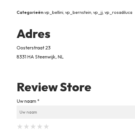
Categorieën:
vp_bellini, vp_bernstein, vp_jj, vp_rosadiluca
Adres
Oosterstraat 23
8331 HA Steenwijk, NL
Review Store
Uw naam *
★
★
★
★
★
★
★
★
★
★
★
★
★
★
★