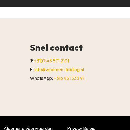
Snel contact
T:
+31(0)45 571 2101
E:
info@vroemen-trading.nl
WhatsApp:
+316 451 533 91
€
0,00
WINKELWAGEN
AFREKENEN
Algemene Voorwaarden
Privacy Beleid