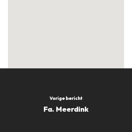
Geen producten in
de winkelwagen.
GO TO SHOP
Vorige bericht
Fa. Meerdink