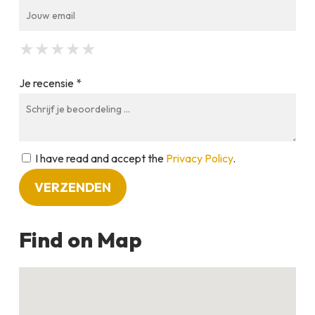
★
★
★
★
★
★
★
★
★
★
★
★
★
★
★
Je recensie *
I have read and accept the
Privacy Policy
.
Find on Map