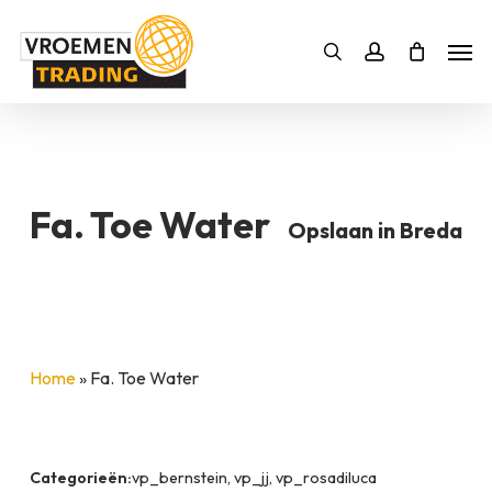
Skip
Men
to
Bestelling
Zoeken
account
SLUITEN
main
BESTELLING AANVULLEN
content
Fa. Toe Water
Opslaan in Breda
Home
»
Fa. Toe Water
Categorieën:
vp_bernstein, vp_jj, vp_rosadiluca