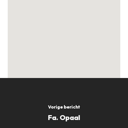
Geen producten in
de winkelwagen.
GO TO SHOP
Vorige bericht
Fa. Opaal