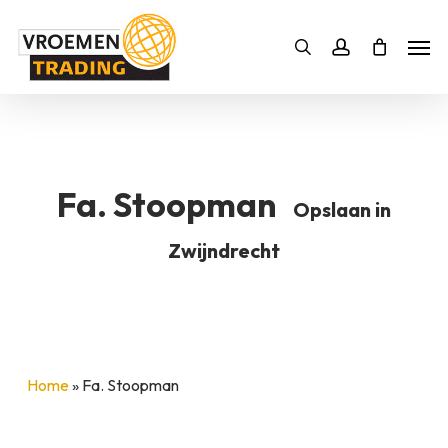
Skip
Men
to
Bestelling
Zoeken
account
SLUITEN
main
BESTELLING AANVULLEN
content
Fa. Stoopman
Opslaan in
Zwijndrecht
Home
»
Fa. Stoopman