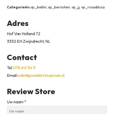
Categorieën:
vp_bellini, vp_bernstein, vp_jj, vp_rosadiluca
Adres
Hof Van Holland 72
3332 EH Zwijndrecht, NL
Contact
Tel.
078 612 34 11
Email
order@juwelierstoopman.nl
Review Store
Uw naam *