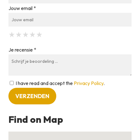
Jouw email *
★
★
★
★
★
★
★
★
★
★
★
★
★
★
★
Je recensie *
I have read and accept the
Privacy Policy
.
Find on Map