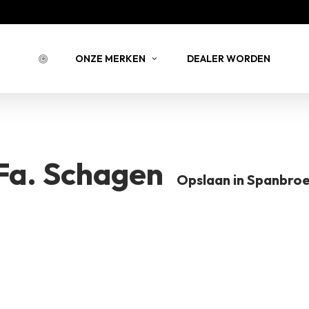
Bestell
ONZE MERKEN
DEALER WORDEN
BESTELLING 
Fa. Schagen
BERNSTEIN
JOY JULIA
B
Opslaan in Spanbro