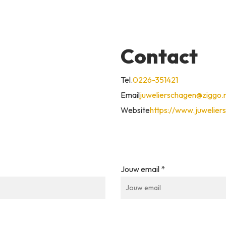
Contact
Tel.
0226-351421
Email
juwelierschagen@ziggo.n
Website
https://www.juwelier
Jouw email *