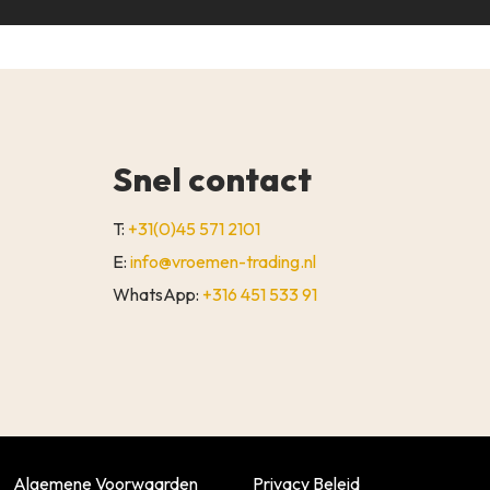
Snel contact
T:
+31(0)45 571 2101
E:
info@vroemen-trading.nl
WhatsApp:
+316 451 533 91
€
0,00
WINKELWAGEN
AFREKENEN
Algemene Voorwaarden
Privacy Beleid