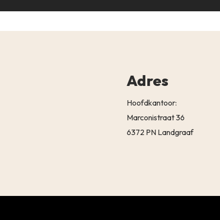
Adres
Hoofdkantoor:
Marconistraat 36
6372 PN Landgraaf
Subtotaal:
BEKIJK 