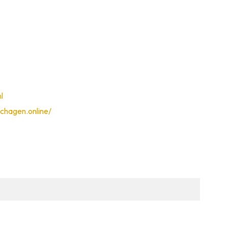
l
schagen.online/