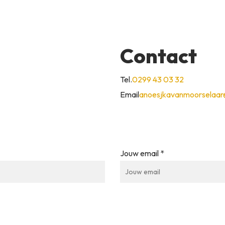
Contact
Tel.
0299 43 03 32
Email
anoesjkavanmoorselaar@
Jouw email *