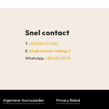
Snel contact
T:
+31(0)45 571 2101
E:
info@vroemen-trading.nl
WhatsApp:
+316 451 533 91
€
0,00
WINKELWAGEN
AFREKENEN
Algemene Voorwaarden
Privacy Beleid