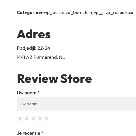
Categorieën:
vp_bellini, vp_bernstein, vp_jj, vp_rosadiluca
Adres
Padjedijk 22-24
1441 AZ Purmerend, NL
Review Store
Uw naam *
★
★
★
★
★
★
★
★
★
★
★
★
★
★
★
Je recensie *