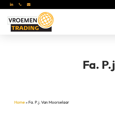
Skip
LINKEDIN
PHONE
EMAIL
to
main
content
ROSA DI LUCA
BER
Fa. P.
Home
»
Fa. P.j. Van Moorselaar