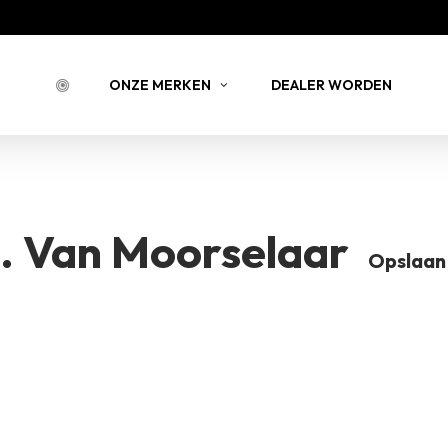
Bestell
ONZE MERKEN
DEALER WORDEN
BESTELLING 
NSTEIN
JOY JULIA
BELLIN
j. Van Moorselaar
Opslaan