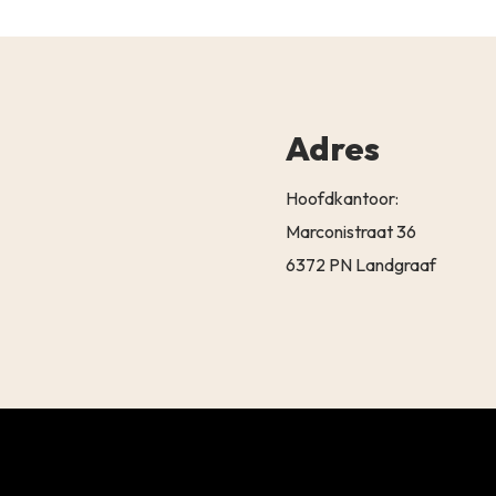
Adres
Hoofdkantoor:
Marconistraat 36
6372 PN Landgraaf
Subtotaal:
BEKIJK 