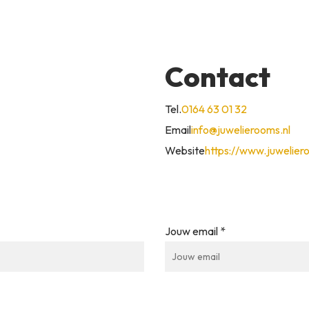
Contact
Tel.
0164 63 01 32
Email
info@juwelierooms.nl
Website
https://www.juwelier
Jouw email *