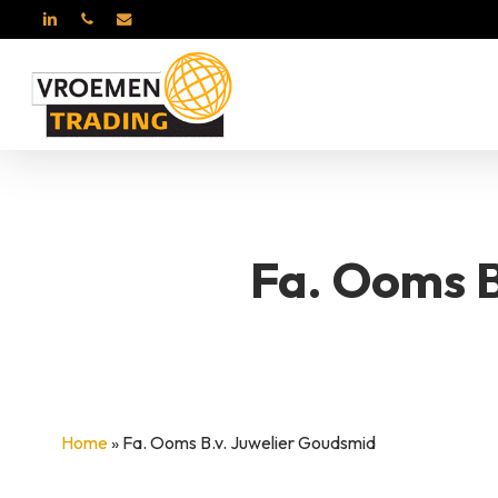
Skip
LINKEDIN
PHONE
EMAIL
to
main
content
ROSA DI LUCA
BER
Fa. Ooms B
Home
»
Fa. Ooms B.v. Juwelier Goudsmid