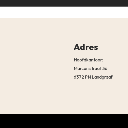
Adres
Hoofdkantoor:
Marconistraat 36
6372 PN Landgraaf
Subtotaal:
BEKIJK 