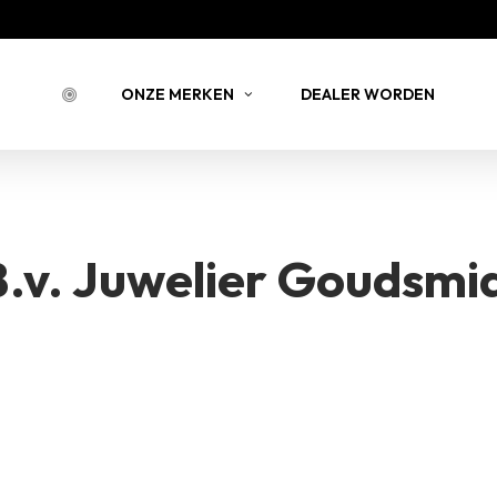
Bestell
ONZE MERKEN
DEALER WORDEN
BESTELLING 
NSTEIN
JOY JULIA
BELLIN
.v. Juwelier Goudsmi