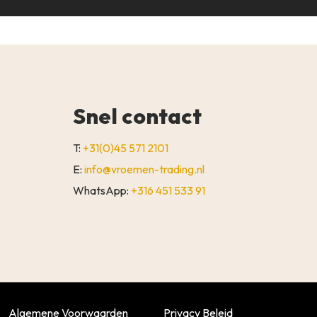
Snel contact
T:
+31(0)45 571 2101
E:
info@vroemen-trading.nl
WhatsApp:
+316 451 533 91
€
0,00
WINKELWAGEN
AFREKENEN
Algemene Voorwaarden
Privacy Beleid