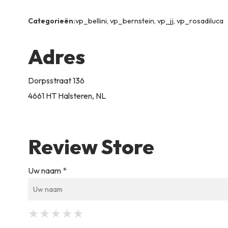
Categorieën:
vp_bellini, vp_bernstein, vp_jj, vp_rosadiluca
Adres
Dorpsstraat 136
4661 HT Halsteren, NL
Review Store
Uw naam *
★
★
★
★
★
★
★
★
★
★
★
★
★
★
★