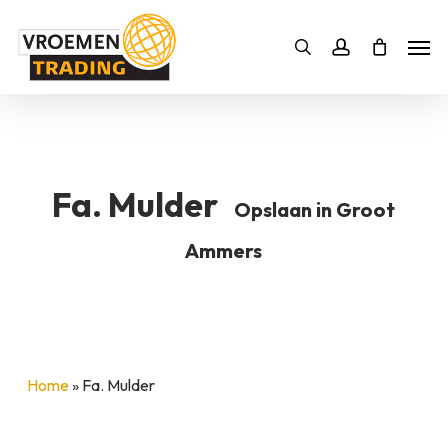
Skip
Men
to
Bestelling
Zoeken
account
SLUITEN
main
BESTELLING AANVULLEN
content
Fa. Mulder
Opslaan in Groot
Ammers
Home
»
Fa. Mulder