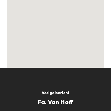
Geen producten in
de winkelwagen.
GO TO SHOP
Vorige bericht
Fa. Van Hoff