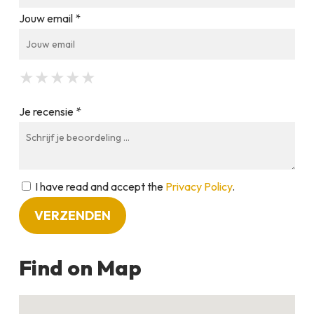
Jouw email *
★
★
★
★
★
★
★
★
★
★
★
★
★
★
★
Je recensie *
I have read and accept the
Privacy Policy
.
Find on Map