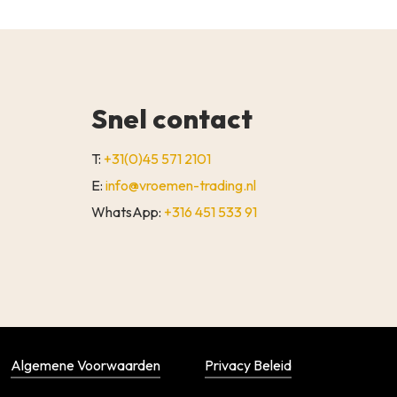
Snel contact
T:
+31(0)45 571 2101
E:
info@vroemen-trading.nl
WhatsApp:
+316 451 533 91
€
0,00
WINKELWAGEN
AFREKENEN
Algemene Voorwaarden
Privacy Beleid