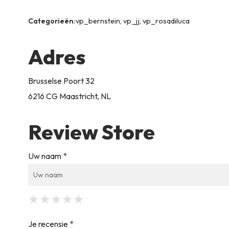
Categorieën:
vp_bernstein, vp_jj, vp_rosadiluca
Adres
Brusselse Poort 32
6216 CG Maastricht, NL
Review Store
Uw naam *
★
★
★
★
★
★
★
★
★
★
★
★
★
★
★
Je recensie *