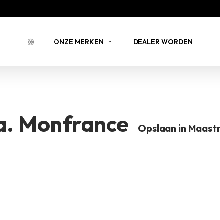
Bestell
ONZE MERKEN
DEALER WORDEN
BESTELLING 
a. Monfrance
BERNSTEIN
JOY JULIA
B
Opslaan in Maastr