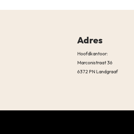
Adres
Hoofdkantoor:
Marconistraat 36
6372 PN Landgraaf
Subtotaal:
BEKIJK 