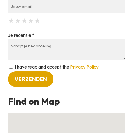
★
★
★
★
★
★
★
★
★
★
★
★
★
★
★
Je recensie *
I have read and accept the
Privacy Policy
.
Find on Map