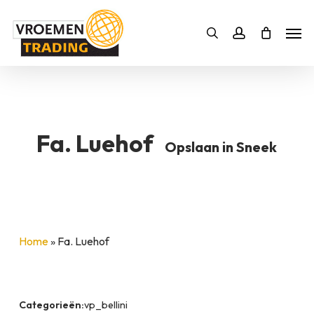
Skip
Men
to
Bestelling
Zoeken
account
SLUITEN
main
BESTELLING AANVULLEN
content
Fa. Luehof
Opslaan in Sneek
Home
»
Fa. Luehof
Categorieën:
vp_bellini