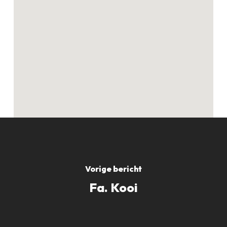
Geen producten in
de winkelwagen.
GO TO SHOP
Vorige bericht
Fa. Kooi