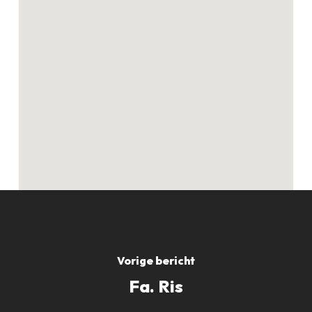
Geen producten in
de winkelwagen.
GO TO SHOP
Vorige bericht
Fa. Ris