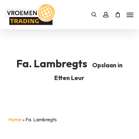
Skip
Men
to
Bestelling
Zoeken
account
SLUITEN
main
BESTELLING AANVULLEN
content
Fa. Lambregts
Opslaan in
Etten Leur
Home
»
Fa. Lambregts