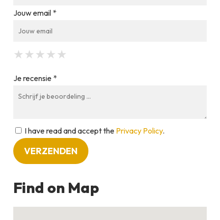
Jouw email *
★
★
★
★
★
★
★
★
★
★
★
★
★
★
★
Je recensie *
I have read and accept the
Privacy Policy
.
Find on Map