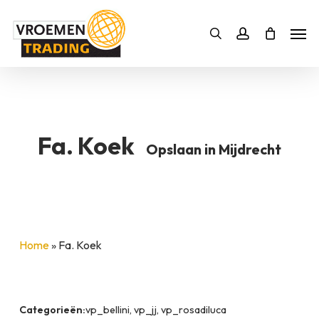
Skip
Men
to
Bestelling
Zoeken
account
SLUITEN
main
BESTELLING AANVULLEN
content
Fa. Koek
Opslaan in Mijdrecht
Home
»
Fa. Koek
Categorieën:
vp_bellini, vp_jj, vp_rosadiluca