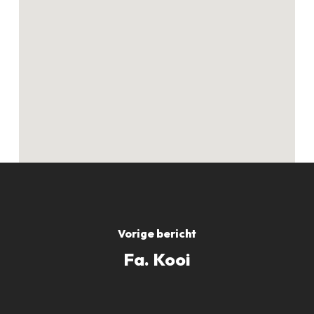
Geen producten in
de winkelwagen.
GO TO SHOP
Vorige bericht
Fa. Kooi