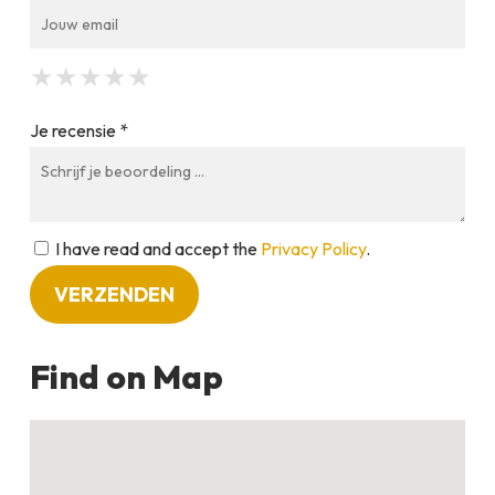
★
★
★
★
★
★
★
★
★
★
★
★
★
★
★
Je recensie *
I have read and accept the
Privacy Policy
.
Find on Map