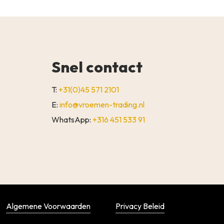
Snel contact
T:
+31(0)45 571 2101
E:
info@vroemen-trading.nl
WhatsApp:
+316 451 533 91
€
0,00
WINKELWAGEN
AFREKENEN
Algemene Voorwaarden
Privacy Beleid