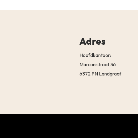
Adres
Hoofdkantoor:
Marconistraat 36
6372 PN Landgraaf
Subtotaal:
BEKIJK 