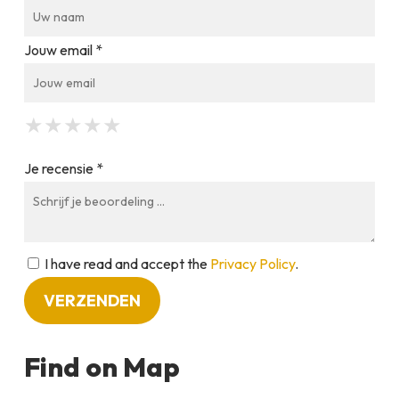
Jouw email *
★
★
★
★
★
★
★
★
★
★
★
★
★
★
★
Je recensie *
I have read and accept the
Privacy Policy
.
Find on Map