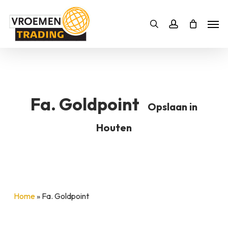
Skip
Men
to
Bestelling
Zoeken
account
SLUITEN
main
BESTELLING AANVULLEN
content
Fa. Goldpoint
Opslaan in
Houten
Home
»
Fa. Goldpoint