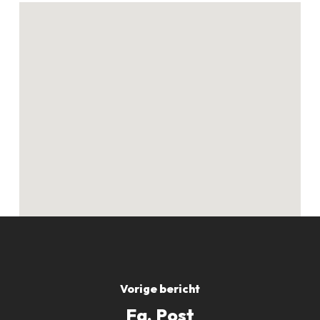
Geen producten in
de winkelwagen.
GO TO SHOP
Vorige bericht
Fa. Post