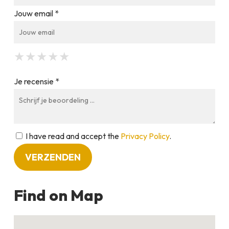
Jouw email *
★
★
★
★
★
★
★
★
★
★
★
★
★
★
★
Je recensie *
I have read and accept the
Privacy Policy
.
Find on Map