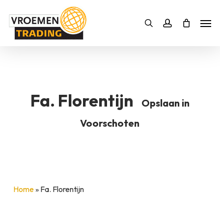
Skip
Men
to
Bestelling
Zoeken
account
SLUITEN
main
BESTELLING AANVULLEN
content
Fa. Florentijn
Opslaan in
Voorschoten
Home
»
Fa. Florentijn