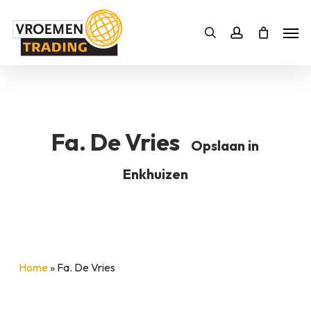
Skip
Men
to
Bestelling
Zoeken
account
SLUITEN
main
BESTELLING AANVULLEN
content
Fa. De Vries
Opslaan in
Enkhuizen
Home
»
Fa. De Vries