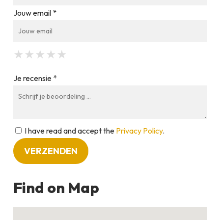
Jouw email *
★
★
★
★
★
★
★
★
★
★
★
★
★
★
★
Je recensie *
I have read and accept the
Privacy Policy
.
Find on Map