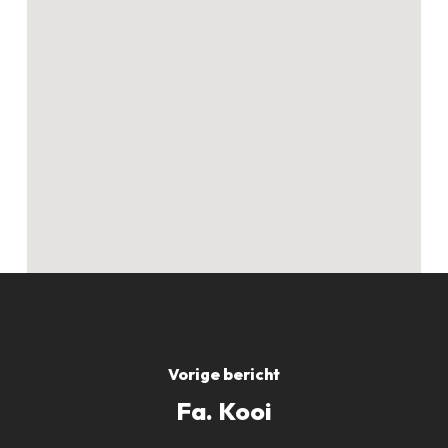
Geen producten in
de winkelwagen.
GO TO SHOP
Vorige bericht
Fa. Kooi