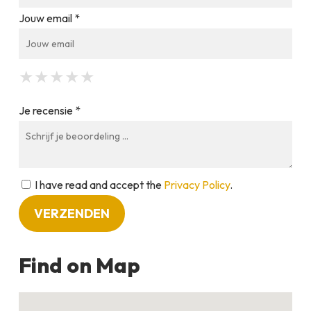
Jouw email *
★
★
★
★
★
★
★
★
★
★
★
★
★
★
★
Je recensie *
I have read and accept the
Privacy Policy
.
Find on Map