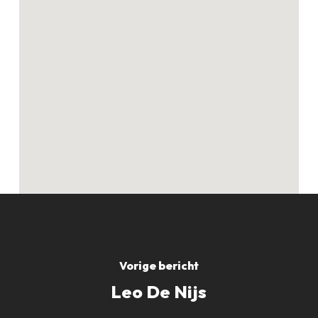
Geen producten in
de winkelwagen.
GO TO SHOP
Vorige bericht
Leo De Nijs