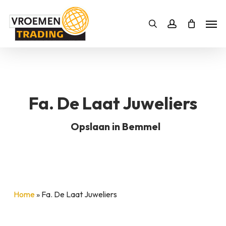
Skip
Men
to
Bestelling
Zoeken
account
SLUITEN
main
BESTELLING AANVULLEN
content
Fa. De Laat Juweliers
Opslaan in Bemmel
Home
»
Fa. De Laat Juweliers