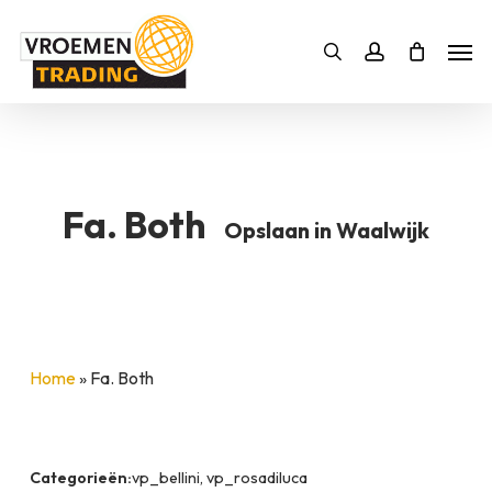
Skip
Men
to
Bestelling
Zoeken
account
SLUITEN
main
BESTELLING AANVULLEN
content
Fa. Both
Opslaan in Waalwijk
Home
»
Fa. Both
Categorieën:
vp_bellini, vp_rosadiluca