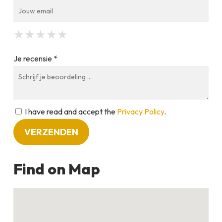
★
★
★
★
★
★
★
★
★
★
★
★
★
★
★
Je recensie *
I have read and accept the
Privacy Policy
.
Find on Map