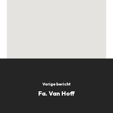
Geen producten in
de winkelwagen.
GO TO SHOP
Vorige bericht
Fa. Van Hoff