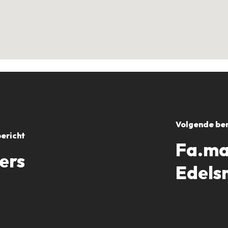
Volgende ber
bericht
Fa.ma
iers
Edels