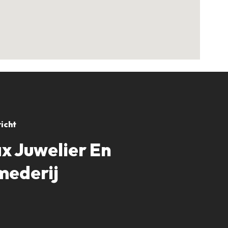
icht
x Juwelier En
mederij