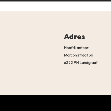
Adres
Hoofdkantoor:
Marconistraat 36
6372 PN Landgraaf
Subtotaal:
BEKIJK 