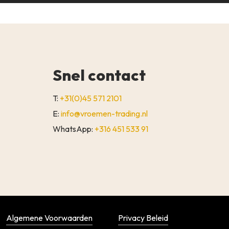
Snel contact
T:
+31(0)45 571 2101
E:
info@vroemen-trading.nl
WhatsApp:
+316 451 533 91
€
0,00
WINKELWAGEN
AFREKENEN
Algemene Voorwaarden
Privacy Beleid