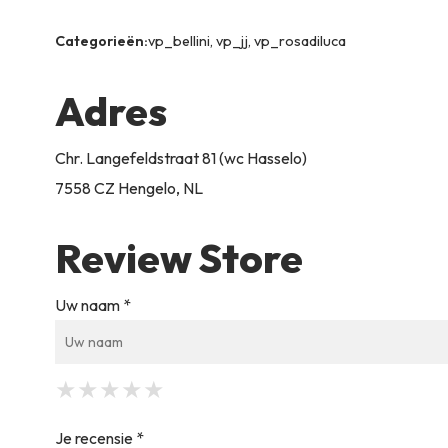
Categorieën:
vp_bellini, vp_jj, vp_rosadiluca
Adres
Chr. Langefeldstraat 81 (wc Hasselo)
7558 CZ Hengelo, NL
Review Store
Uw naam *
★
★
★
★
★
★
★
★
★
★
★
★
★
★
★
Je recensie *