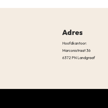
Adres
Hoofdkantoor:
Marconistraat 36
6372 PN Landgraaf
Subtotaal:
BEKIJK 