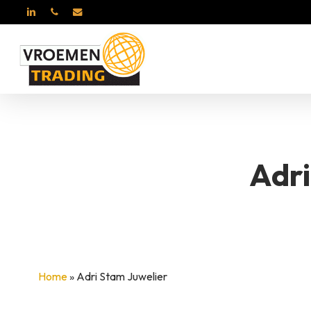
Skip
LINKEDIN
PHONE
EMAIL
to
main
content
ROSA DI LUCA
BER
Adri
Home
»
Adri Stam Juwelier