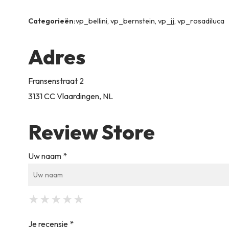
Categorieën:
vp_bellini, vp_bernstein, vp_jj, vp_rosadiluca
Adres
Fransenstraat 2
3131 CC Vlaardingen, NL
Review Store
Uw naam *
★
★
★
★
★
★
★
★
★
★
★
★
★
★
★
Je recensie *