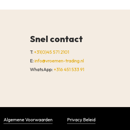
Snel contact
T:
+31(0)45 571 2101
E:
info@vroemen-trading.nl
WhatsApp:
+316 451 533 91
€
0,00
WINKELWAGEN
AFREKENEN
Algemene Voorwaarden
Privacy Beleid